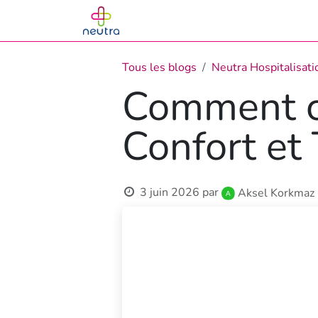
Se rendre au contenu
Accueil
Les produits
Calcule
Tous les blogs
Neutra Hospitalisati
Comment ch
Confort et 
3 juin 2026
par
Aksel Korkmaz