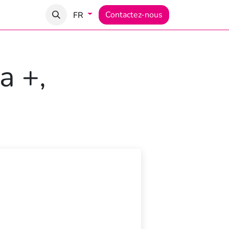
tion
Documents
Contactez-nous
FR
a +,