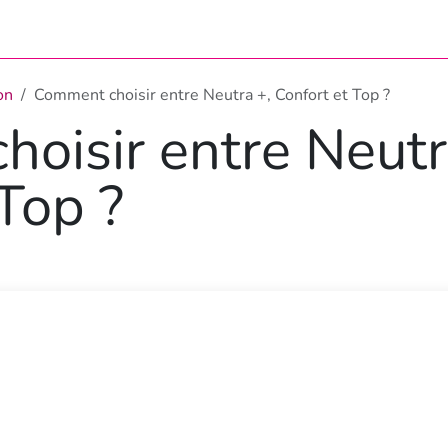
z votre prime
Demande de souscription
Établir une conven
on
Comment choisir entre Neutra +, Confort et Top ?
oisir entre Neutr
Top ?