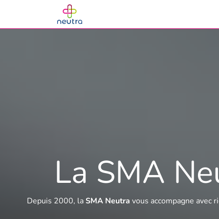
Se rendre au contenu
Accueil
Les produits
Calcule
La SMA Neut
Depuis 2000, la
SMA Neutra
vous accompagne avec rig